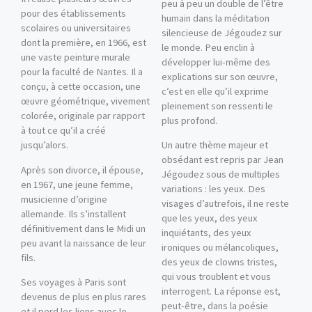
peu à peu un double de l’être
pour des établissements
humain dans la méditation
scolaires ou universitaires
silencieuse de Jégoudez sur
dont la première, en 1966, est
le monde. Peu enclin à
une vaste peinture murale
développer lui-même des
pour la faculté de Nantes. Il a
explications sur son œuvre,
conçu, à cette occasion, une
c’est en elle qu’il exprime
œuvre géométrique, vivement
pleinement son ressenti le
colorée, originale par rapport
plus profond.
à tout ce qu’il a créé
jusqu’alors.
Un autre thème majeur et
obsédant est repris par Jean
Après son divorce, il épouse,
Jégoudez sous de multiples
en 1967, une jeune femme,
variations : les yeux. Des
musicienne d’origine
visages d’autrefois, il ne reste
allemande. Ils s’installent
que les yeux, des yeux
définitivement dans le Midi un
inquiétants, des yeux
peu avant la naissance de leur
ironiques ou mélancoliques,
fils.
des yeux de clowns tristes,
qui vous troublent et vous
Ses voyages à Paris sont
interrogent. La réponse est,
devenus de plus en plus rares
peut-être, dans la poésie
et il perd les liens avec le