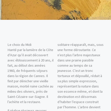
Le choix du Midi
solitaire réapparaît, mais, sous
Hanté par la lumière de la Côte
une forme déroutante. Ce
d’Azur qu’il avait découvert
n’est plus l’arbre majestueux
avec éblouissement à 20 ans, il
dans une prairie paisible
fait, au début des années
comme au temps de sa
1960, de fréquents séjours
jeunesse. C’est un tronc
dans la région de Cannes. Il
tortueux et dépouillé, réduit à
finit par dénicher une vieille
sa plus simple expression,
maison, moitié ruine cachée au
représentant la nature dans
milieu des oliviers, près de
son essence même, et dont la
Saint-Cézaire-sur-Siagne. Il
destination est désormais
l’achète et la restaure.
d’habiter l’espace construit
par l’homme. L’arbre devient
Il réalise plusieurs œuvres