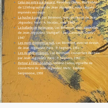
Celui qui entre par hasard
, René Guy Cadou, illustration
de 12 lithographies de Jean Jégoudez, sous calques
imprimés en rouge
La huche à pain
, Luc Bérimont, avec un dessin de Jean
Jégoudez. Niort : A. Nicolas , impr. 1943
La ballade de hurlecœur
, Luc Bérimont, avec aquarelles
de Jean Jégoudez. Stuttgart – Bad Cannstatt : Cantz ,
1947
Les mots germent la nuit
, Luc Bérimont, avec un dessin
de Jean Jégoudez. Paris : P. Seghers, 1951
Les Accrus : poèmes
, Luc Bérimont, couverture illustrée
par Jean Jégoudez. Paris : P. Seghers, 1963
Retour à l’été : poèmes
, Hélène Cadou, vignette de
couverture de Jean Jégoudez. Metz : Editions
Serpenoise, 1993