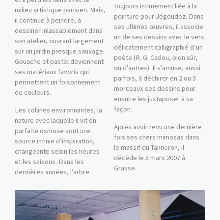
toujours intimement liée à la
milieu artistique parisien. Mais,
peinture pour Jégoudez. Dans
il continue à peindre, à
ses ultimes œuvres, il associe
dessiner inlassablement dans
un de ses dessins avec le vers
son atelier, ouvrant largement
délicatement calligraphié d’un
sur un jardin presque sauvage.
poète (R. G. Cadou, bien sûr,
Gouache et pastel deviennent
ou d’autres). Il s’amuse, aussi
ses matériaux favoris qui
parfois, à déchirer en 2 ou 3
permettent un foisonnement
morceaux ses dessins pour
de couleurs.
ensuite les juxtaposer à sa
façon.
Les collines environnantes, la
nature avec laquelle il vit en
Après avoir revu une dernière
parfaite osmose sont une
fois ses chers mimosas dans
source infinie d’inspiration,
le massif du Tanneron, il
changeante selon les heures
décède le 5 mars 2007 à
et les saisons. Dans les
Grasse.
dernières années, l’arbre