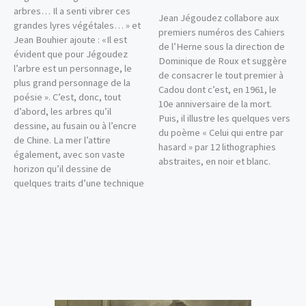
arbres… Il a senti vibrer ces
Jean Jégoudez collabore aux
grandes lyres végétales… » et
premiers numéros des Cahiers
Jean Bouhier ajoute : «Il est
de l’Herne sous la direction de
évident que pour Jégoudez
Dominique de Roux et suggère
l’arbre est un personnage, le
de consacrer le tout premier à
plus grand personnage de la
Cadou dont c’est, en 1961, le
poésie ». C’est, donc, tout
10e anniversaire de la mort.
d’abord, les arbres qu’il
Puis, il illustre les quelques vers
dessine, au fusain ou à l’encre
du poème « Celui qui entre par
de Chine. La mer l’attire
hasard » par 12 lithographies
également, avec son vaste
abstraites, en noir et blanc.
horizon qu’il dessine de
quelques traits d’une technique