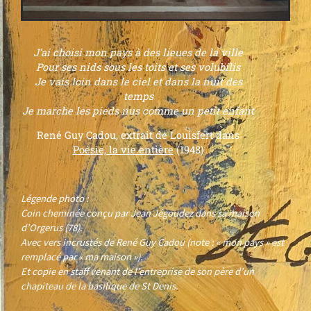
J’ai choisi mon pays à des lieues de la ville
Pour ses nids sous les toits et ses volubilis
Je vais loin dans le ciel et dans la nuit des
temps
Je marche les pieds nus comme un petit enfant
René Guy Cadou, extrait de Louisfert dans
Poésie, la vie entière
(1948)
Légende photo :
Coin cheminée conçu par Jean Jégoudez dans sa maison
d’Orgerus (78).
Avec vers incrustés de René Guy Cadou (note : « mon pays » est
remplacé par « ma maison »).
Et copie en staff venant de l’entreprise de son père d’un
chapiteau de la basilique de St Denis.