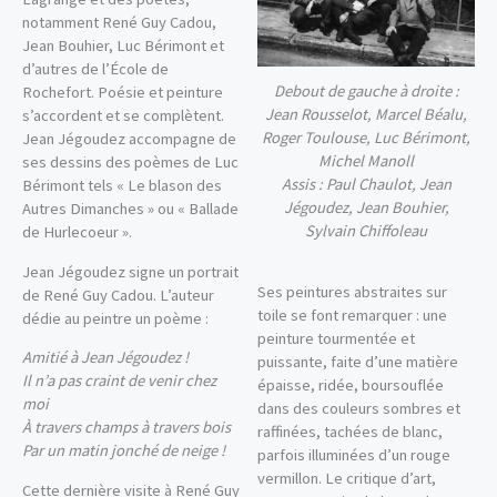
notamment René Guy Cadou,
Jean Bouhier, Luc Bérimont et
d’autres de l’École de
Debout de gauche à droite :
Rochefort. Poésie et peinture
Jean Rousselot, Marcel Béalu,
s’accordent et se complètent.
Roger Toulouse, Luc Bérimont,
Jean Jégoudez accompagne de
Michel Manoll
ses dessins des poèmes de Luc
Assis : Paul Chaulot, Jean
Bérimont tels « Le blason des
Jégoudez, Jean Bouhier,
Autres Dimanches » ou « Ballade
Sylvain Chiffoleau
de Hurlecoeur ».
Jean Jégoudez signe un portrait
Ses peintures abstraites sur
de René Guy Cadou. L’auteur
toile se font remarquer : une
dédie au peintre un poème :
peinture tourmentée et
Amitié à Jean Jégoudez !
puissante, faite d’une matière
Il n’a pas craint de venir chez
épaisse, ridée, boursouflée
moi
dans des couleurs sombres et
À travers champs à travers bois
raffinées, tachées de blanc,
Par un matin jonché de neige !
parfois illuminées d’un rouge
vermillon. Le critique d’art,
Cette dernière visite à René Guy