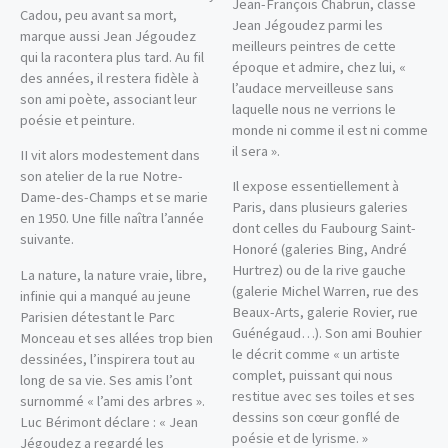
Jean-François Chabrun, classe
Cadou, peu avant sa mort,
Jean Jégoudez parmi les
marque aussi Jean Jégoudez
meilleurs peintres de cette
qui la racontera plus tard. Au fil
époque et admire, chez lui, «
des années, il restera fidèle à
l’audace merveilleuse sans
son ami poète, associant leur
laquelle nous ne verrions le
poésie et peinture.
monde ni comme il est ni comme
il sera ».
II vit alors modestement dans
son atelier de la rue Notre-
Il expose essentiellement à
Dame-des-Champs et se marie
Paris, dans plusieurs galeries
en 1950. Une fille naîtra l’année
dont celles du Faubourg Saint-
suivante.
Honoré (galeries Bing, André
Hurtrez) ou de la rive gauche
La nature, la nature vraie, libre,
(galerie Michel Warren, rue des
infinie qui a manqué au jeune
Beaux-Arts, galerie Rovier, rue
Parisien détestant le Parc
Guénégaud…). Son ami Bouhier
Monceau et ses allées trop bien
le décrit comme « un artiste
dessinées, l’inspirera tout au
complet, puissant qui nous
long de sa vie. Ses amis l’ont
restitue avec ses toiles et ses
surnommé « l’ami des arbres ».
dessins son cœur gonflé de
Luc Bérimont déclare : « Jean
poésie et de lyrisme. »
Jégoudez a regardé les