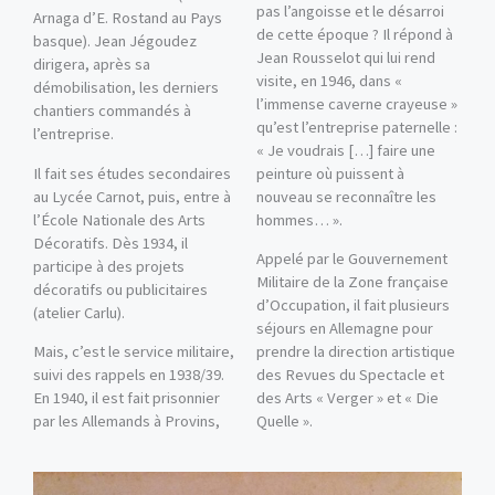
pas l’angoisse et le désarroi
Arnaga d’E. Rostand au Pays
de cette époque ? Il répond à
basque). Jean Jégoudez
Jean Rousselot qui lui rend
dirigera, après sa
visite, en 1946, dans «
démobilisation, les derniers
l’immense caverne crayeuse »
chantiers commandés à
qu’est l’entreprise paternelle :
l’entreprise.
« Je voudrais […] faire une
Il fait ses études secondaires
peinture où puissent à
au Lycée Carnot, puis, entre à
nouveau se reconnaître les
l’École Nationale des Arts
hommes… ».
Décoratifs. Dès 1934, il
Appelé par le Gouvernement
participe à des projets
Militaire de la Zone française
décoratifs ou publicitaires
d’Occupation, il fait plusieurs
(atelier Carlu).
séjours en Allemagne pour
Mais, c’est le service militaire,
prendre la direction artistique
suivi des rappels en 1938/39.
des Revues du Spectacle et
En 1940, il est fait prisonnier
des Arts « Verger » et « Die
par les Allemands à Provins,
Quelle ».